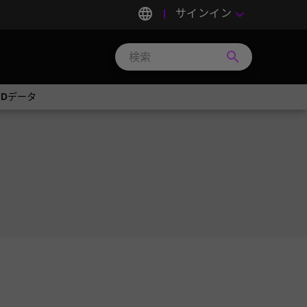
language
サインイン
keyboard_arrow_down
search
Search
Micron
Technology
SPDデータ