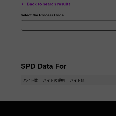
keyboard_backspace
Back to search results
Select the Process Code
SPD Data For
バイト数
バイトの説明
バイト値