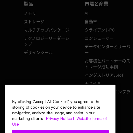
製品
市場と産業
メモリ
AI
ストレージ
自動車
マルチチップパッケージ
クライアントPC
テクノロジーリーダーシ
コンシューマー
ップ
データセンターとサーバ
デザインツール
ー
お客様とパートナーのス
トレージ成功事例
インダストリアルIoT
モバイル
ネットワークのインフラ
ストラクチャ
By clicking “Accept All Cookies”, you agree to the
storing of cookies on your device to enhance site
navigation, analyze site usage, and assist in our
marketing efforts.
Privacy Notice |
Website Terms of
Use