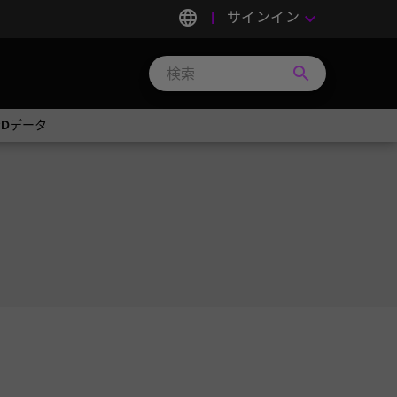
language
サインイン
keyboard_arrow_down
search
Search
Micron
Technology
SPDデータ