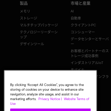
製品
市場と産業
メモリ
AI
ストレージ
自動車
マルチチップパッケージ
クライアントPC
テクノロジーリーダーシ
コンシューマー
ップ
データセンターとサーバ
デザインツール
ー
お客様とパートナーのス
トレージ成功事例
インダストリアルIoT
モバイル
ネットワークのインフラ
ストラクチャ
By clicking “Accept All Cookies”, you agree to the
storing of cookies on your device to enhance site
navigation, analyze site usage, and assist in our
marketing efforts.
Privacy Notice |
Website Terms of
Use