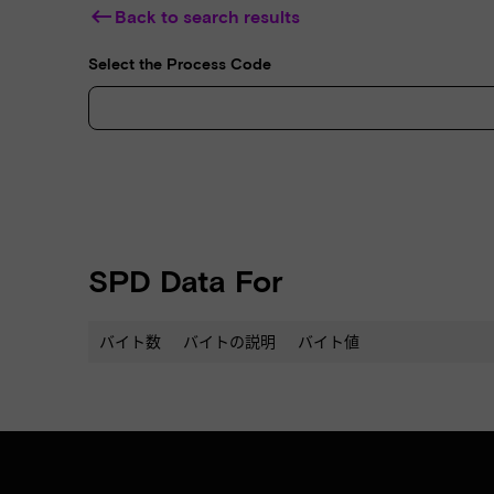
keyboard_backspace
Back to search results
Select the Process Code
SPD Data For
バイト数
バイトの説明
バイト値