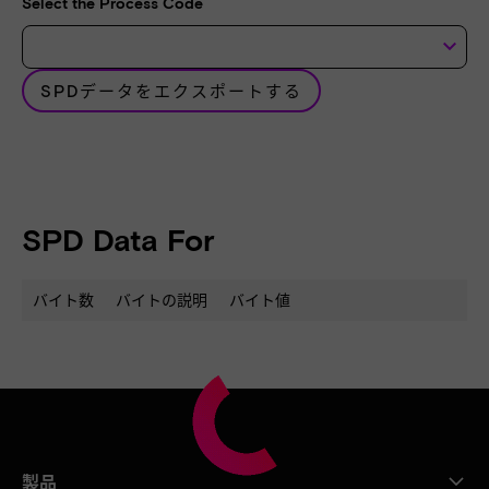
Select the Process Code
keyboard_arrow_down
SPDデータをエクスポートする
SPD Data For
バイト数
バイトの説明
バイト値
製品