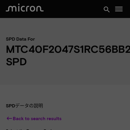
menu
search
SPD Data For
MTC40F2047S1RC56BB
SPD
SPDデータの説明
keyboard_backspace
Back to search results