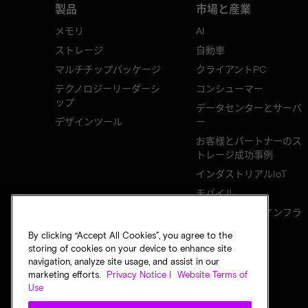
製品
市場と産業
メモリ
AI
ストレージ
自動車
マルチチップパッケージ
クライアントPC
テクノロジーリーダーシ
コンシューマー
ップ
データセンターとサーバ
デザインツール
ー
お客様とパートナーのス
トレージ成功事例
インダストリアルIoT
モバイル
ネットワークのインフラ
ストラクチャ
By clicking “Accept All Cookies”, you agree to the
storing of cookies on your device to enhance site
navigation, analyze site usage, and assist in our
marketing efforts.
Privacy Notice |
Website Terms of
Use