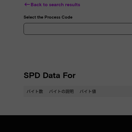
keyboard_backspace
Back to search results
Select the Process Code
SPD Data For
バイト数
バイトの説明
バイト値