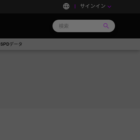
language
サインイン
keyboard_arrow_down
search
Search
Micron
Technology
M SPDデータ