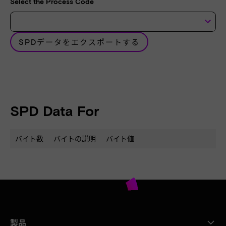
Select the Process Code
keyboard_arrow_down
SPDデータをエクスポートする
SPD Data For
バイト数
バイトの説明
バイト値
製品