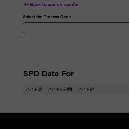
keyboard_backspace
Back to search results
Select the Process Code
SPD Data For
バイト数
バイトの説明
バイト値