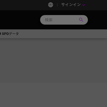
language
サインイン
keyboard_arrow_down
search
Search
Micron
Technology
M SPDデータ