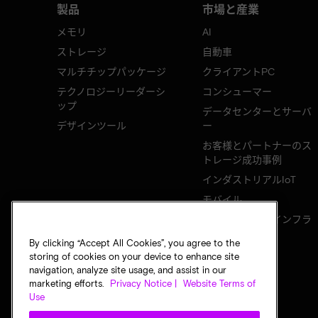
製品
市場と産業
メモリ
AI
ストレージ
自動車
マルチチップパッケージ
クライアントPC
テクノロジーリーダーシ
コンシューマー
ップ
データセンターとサーバ
デザインツール
ー
お客様とパートナーのス
トレージ成功事例
インダストリアルIoT
モバイル
ネットワークのインフラ
ストラクチャ
By clicking “Accept All Cookies”, you agree to the
storing of cookies on your device to enhance site
navigation, analyze site usage, and assist in our
marketing efforts.
Privacy Notice |
Website Terms of
Use