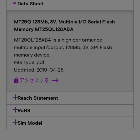
Data Sheet
MT25Q 128Mb, 3V, Multiple I/O Serial Flash
Memory MT25QL128ABA
MT25QL128ABA is a high performance
multiple input/output, 128Mb, 3V, SPI Flash
memory device.
File Type: pdf
Updated: 2019-04-25
lock
アクセスする
Reach Statement
RoHS
Sim Model