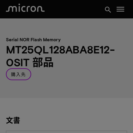
menu
search
Serial NOR Flash Memory
MT25QL128ABA8E12-
0SIT 部品
購入先
文書