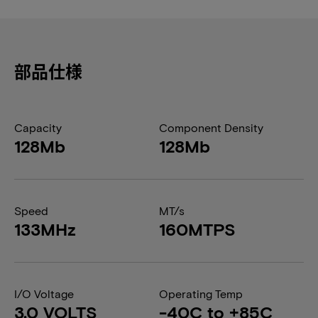
部品仕様
Capacity
Component Density
128Mb
128Mb
Speed
MT/s
133MHz
160MTPS
I/O Voltage
Operating Temp
3.0 VOLTS
-40C to +85C