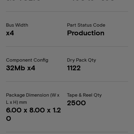
Bus Width
Part Status Code
x4
Production
Component Config
Dry Pack Qty
32Mb x4
1122
Package Dimension (W x
Tape & Reel Qty
2500
L x H) mm
6.00 x 8.00 x 1.2
0