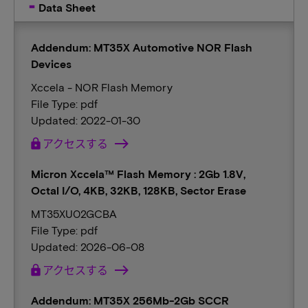
Data Sheet
Addendum: MT35X Automotive NOR Flash
Devices
Xccela - NOR Flash Memory
File Type: pdf
Updated: 2022-01-30
lock
アクセスする
Micron Xccela™ Flash Memory : 2Gb 1.8V,
Octal I/O, 4KB, 32KB, 128KB, Sector Erase
MT35XU02GCBA
File Type: pdf
Updated: 2026-06-08
lock
アクセスする
Addendum: MT35X 256Mb-2Gb SCCR