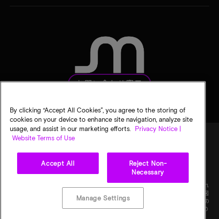
お問い合わせ窓口
By clicking “Accept All Cookies”, you agree to the storing of
cookies on your device to enhance site navigation, analyze site
usage, and assist in our marketing efforts.
Privacy Notice |
Website Terms of Use
法的通知
マイクロンのプライバシー通知
販売条件
Accept All
Reject Non-
プライバシーに関する選択
Necessary
©
2026
Micron Technology, Inc. All rights reserved. 情報、製品、仕様は予告なく変更され
ることがあります。すべての情報は何らの保証なく「現状有姿」の状態で提供されます。図
Manage Settings
画の縮尺は正確ではありません。マイクロン、マイクロンのロゴ、およびその他のすべての
マイクロンの商標はMicron Technology, Inc.に帰属します。他のすべての商標はそれぞれの
権利者に帰属します。