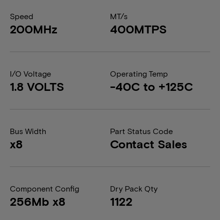
Speed
MT/s
200MHz
400MTPS
I/O Voltage
Operating Temp
1.8 VOLTS
-40C to +125C
Bus Width
Part Status Code
x8
Contact Sales
Component Config
Dry Pack Qty
256Mb x8
1122