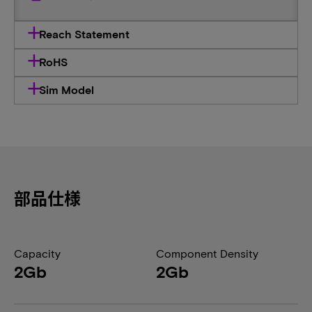
Reach Statement
RoHS
Sim Model
部品仕様
Capacity
Component Density
2Gb
2Gb