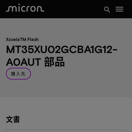
menu
search
XccelaTM Flash
MT35XU02GCBA1G12-
A0AUT 部品
購入先
文書