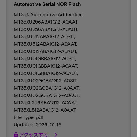
Automotive Serial NOR Flash
MT35X Automotive Addendum:
MT35XU256ABA1G12-A0AAT,
MT35XU256ABA1G12-A0AUT,
MT35XU512ABA1G12-A0SIT,
MT35XU512ABA1G12-A0AAT,
MT35XU512ABA1G12-A0AUT,
MT35XU01GBBA1G12-A0SIT,
MT35XU01GBBA1G12-A0AAT,
MT35XU01GBBA1G12-A0AUT,
MT35XU02GCBA1G12-A0SIT,
MT35XU02GCBA1G12-A0AAT,
MT35XU02GCBA1G12-A0AUT,
MT35XL256ABA1G12-A0AAT,
MT35XL512ABA1G12-A0AAT
File Type: pdf
Updated: 2026-01-16
lock
アクセスする