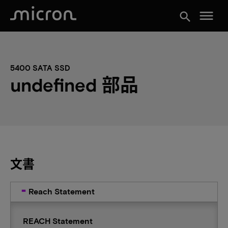
menu
search
5400 SATA SSD
undefined 部品
文書
Reach Statement
REACH Statement