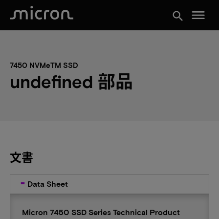
menu
search
7450 NVMeTM SSD
undefined 部品
文書
Data Sheet
Micron 7450 SSD Series Technical Product