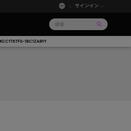
language
サインイン
keyboard_arrow_down
search
Search
Micron
Technology
KCC1T6TFS-1BC1ZABYY