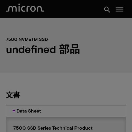
menu
search
7500 NVMeTM SSD
undefined 部品
文書
Data Sheet
7500 SSD Series Technical Product