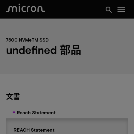
menu
search
7600 NVMeTM SSD
undefined 部品
文書
Reach Statement
REACH Statement