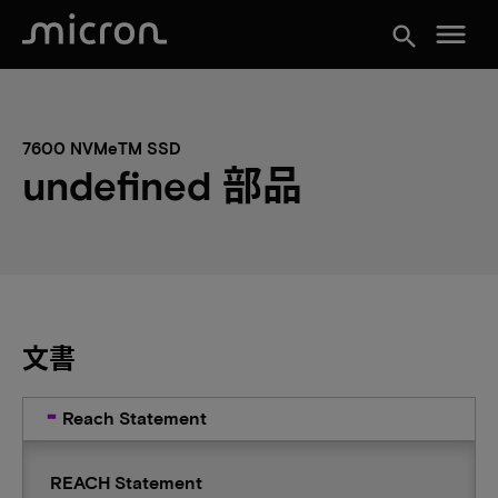
menu
search
7600 NVMeTM SSD
undefined 部品
文書
Reach Statement
REACH Statement