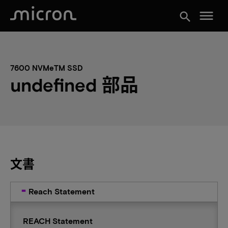
menu
search
7600 NVMeTM SSD
undefined 部品
文書
Reach Statement
REACH Statement