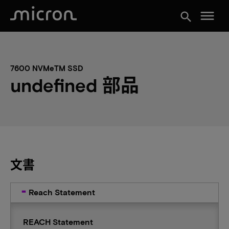
menu
search
7600 NVMeTM SSD
undefined 部品
文書
Reach Statement
REACH Statement