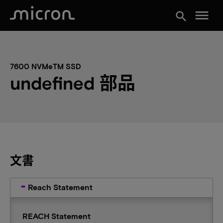
menu
search
7600 NVMeTM SSD
undefined 部品
文書
Reach Statement
REACH Statement