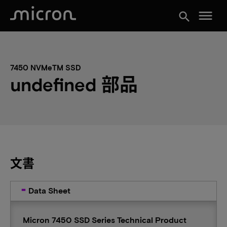
menu
search
7450 NVMeTM SSD
undefined 部品
文書
Data Sheet
Micron 7450 SSD Series Technical Product