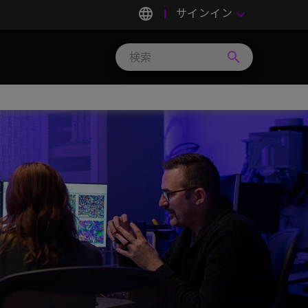
language
サインイン
keyboard_arrow_down
search
Search
Micron
Technology