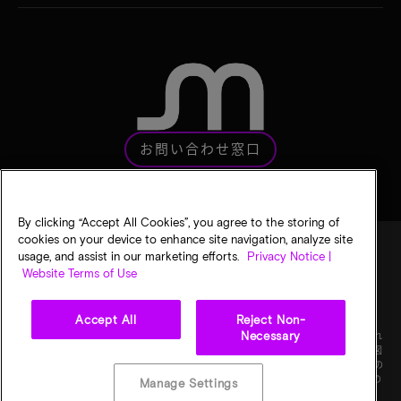
お問い合わせ窓口
By clicking “Accept All Cookies”, you agree to the storing of
cookies on your device to enhance site navigation, analyze site
usage, and assist in our marketing efforts.
Privacy Notice |
Website Terms of Use
法的通知
マイクロンのプライバシー通知
販売条件
プライバシーに関する選択
Accept All
Reject Non-
Necessary
©
2026
Micron Technology, Inc. All rights reserved. 情報、製品、仕様は予告なく変更され
ることがあります。すべての情報は何らの保証なく「現状有姿」の状態で提供されます。図
画の縮尺は正確ではありません。マイクロン、マイクロンのロゴ、およびその他のすべての
マイクロンの商標はMicron Technology, Inc.に帰属します。他のすべての商標はそれぞれの
Manage Settings
権利者に帰属します。