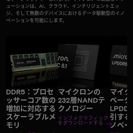
ューションは、AI、クラウド、インテリジェントエッ
ジ、そして無数のデバイスにおけるデータ駆動型のイノ
ベーションを可能にします。
DDR5：プロセ
マイクロンの
マイク
ッサーコア数の
232層NANDテ
ベータ
増加に対応する
クノロジー
LPDD
スケーラブルメ
引する
インフォグラフィック
をダウンロードする
モリ
ノベー