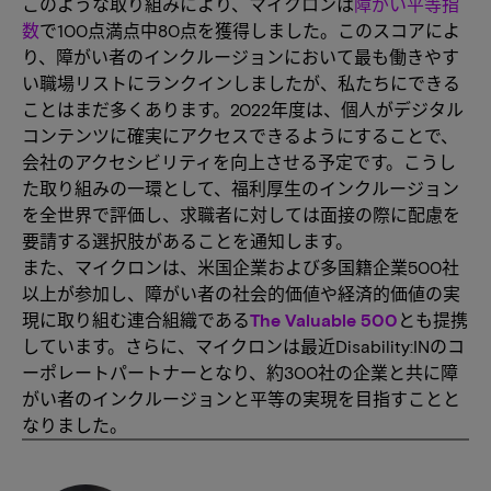
このような取り組みにより、マイクロンは
障がい平等指
数
で100点満点中80点を獲得しました。このスコアによ
り、障がい者のインクルージョンにおいて最も働きやす
い職場リストにランクインしましたが、私たちにできる
ことはまだ多くあります。2022年度は、個人がデジタル
コンテンツに確実にアクセスできるようにすることで、
会社のアクセシビリティを向上させる予定です。こうし
た取り組みの一環として、福利厚生のインクルージョン
を全世界で評価し、求職者に対しては面接の際に配慮を
要請する選択肢があることを通知します。
また、マイクロンは、米国企業および多国籍企業500社
以上が参加し、障がい者の社会的価値や経済的価値の実
現に取り組む連合組織である
The Valuable 500
とも提携
しています。さらに、マイクロンは最近Disability:INのコ
ーポレートパートナーとなり、約300社の企業と共に障
がい者のインクルージョンと平等の実現を目指すことと
なりました。