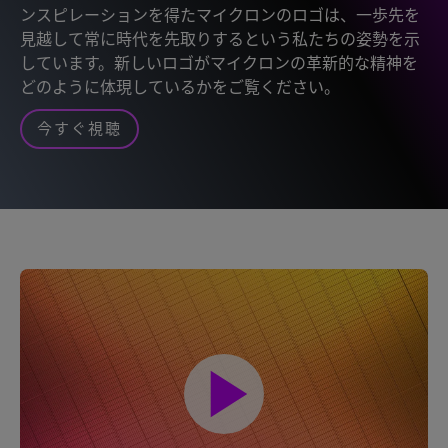
ンスピレーションを得たマイクロンのロゴは、一歩先を
見越して常に時代を先取りするという私たちの姿勢を示
しています。新しいロゴがマイクロンの革新的な精神を
どのように体現しているかをご覧ください。
今すぐ視聴
play_arrow