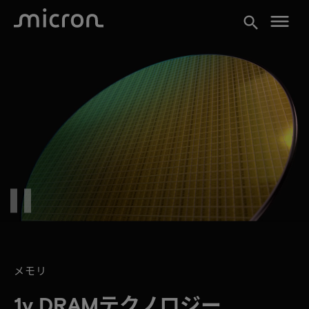
menu
search
pause
メモリ
1γ DRAMテクノロジー