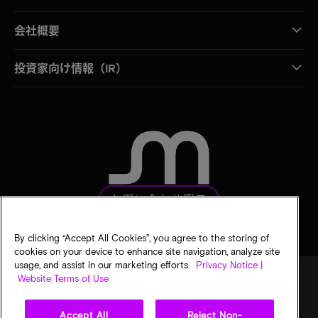
会社概要
投資家向け情報（IR）
お問い合わせ窓口
By clicking “Accept All Cookies”, you agree to the storing of
cookies on your device to enhance site navigation, analyze site
usage, and assist in our marketing efforts.
Privacy Notice |
Website Terms of Use
法的通知
マイクロンのプライバシー通知
販売条件
Accept All
Reject Non-