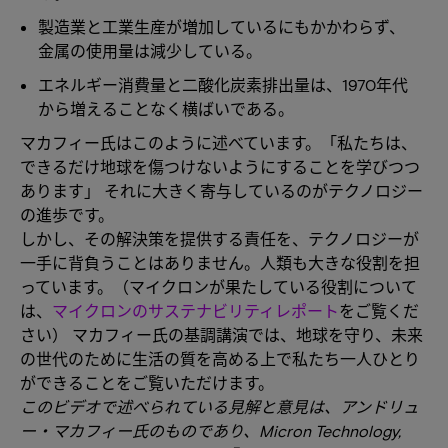
製造業と工業生産が増加しているにもかかわらず、
金属の使用量は減少している。
エネルギー消費量と二酸化炭素排出量は、1970年代
から増えることなく横ばいである。
マカフィー氏はこのように述べています。「私たちは、
できるだけ地球を傷つけないようにすることを学びつつ
あります」 それに大きく寄与しているのがテクノロジー
の進歩です。
しかし、その解決策を提供する責任を、テクノロジーが
一手に背負うことはありません。人類も大きな役割を担
っています。（マイクロンが果たしている役割について
は、
マイクロンのサステナビリティレポート
をご覧くだ
さい） マカフィー氏の基調講演では、地球を守り、未来
の世代のために生活の質を高める上で私たち一人ひとり
ができることをご覧いただけます。
このビデオで述べられている見解と意見は、アンドリュ
ー・マカフィー氏のものであり、Micron Technology,