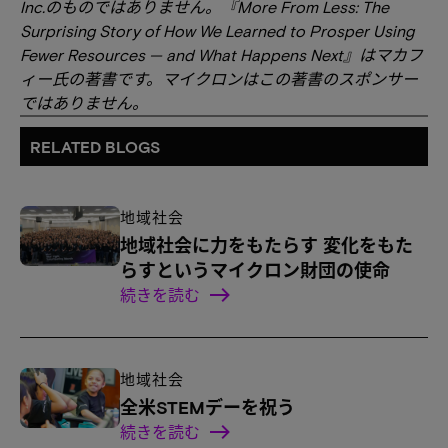
Inc.のものではありません。『More From Less: The
Surprising Story of How We Learned to Prosper Using
Fewer Resources — and What Happens Next』はマカフ
ィー氏の著書です。マイクロンはこの著書のスポンサー
ではありません。
RELATED BLOGS
地域社会
地域社会に力をもたらす 変化をもた
らすというマイクロン財団の使命
続きを読む
地域社会
全米STEMデーを祝う
続きを読む