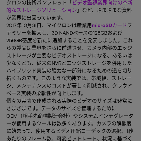
クロンの技術パンフレット「
ビデオ監視業界向けの革新
的なストレージソリューション
」など、さまざまな資料
が業界に出回っています。
2017年10月31日、マイクロンは産業用
microSDカード
フ
ァミリーを拡大し、3D NANDベースの128GBおよび
256GB密度を新たに追加することを発表しました。これ
らの製品は業界をさらに前進させ、カメラ内部のエッジ
ストレージが主要なビデオストレージになる、あるいは
少なくとも、従来のNVRとエッジストレージを併用した
ハイブリッド実装の強力な一部分になるための道を切り
拓くものです。このような実装では、帯域幅、ストレー
ジ、メンテナンスのコストが著しく削減され、クラウド
ベース実装の柔軟性が向上します。
個々の実装で作成される実際のビデオのサイズは非常に
さまざまです。データのサイズを管理するために
OEM（相手先商標製造会社）やシステムインテグレータ
ーが使用するツールは数多くあります。カメラの解像度
に始まって、使用するビデオ圧縮コーデックの選択、1秒
あたりのフレーム数、可変ビットレート、状況に基づく