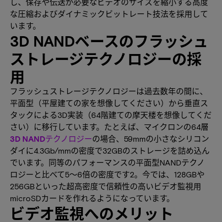
し、保存や伝送が必要なビデオのサイズを縮小する高度
な圧縮およびダイナミックビットレート技法を採用して
います。
3D NANDベースのフラッシュ
ストレージテクノロジーの採
用
フラッシュストレージテクノロジーは過去数年の間に、
平面型（平屋建ての家を想像してください）から垂直ス
タックによる3D実装（64階建ての摩天楼を想像してくだ
さい）に移行しています。たとえば、マイクロンの64層
3D NANDテクノロジー
の場合、59mmの小さなシリコン
ダイに4.3Gb/mmの密度で32GBのストレージを詰め込ん
でいます。同等のパフォーマンスの平面型NANDテクノ
ロジーと比べて5～6倍の密度です2。今では、128GBや
256GBといった超高密度で信頼性の高いビデオ監視用
microSDカードを作れるようになっています。
ビデオ監視へのメリット