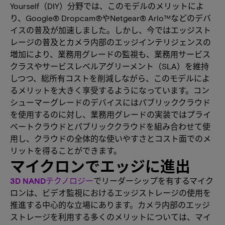
Yourself（DIY）分野では、このモデルのメリットによ
り、Google® Dropcam®やNetgear® Arlo™などのデバ
イスの普及が加速しました。しかし、今ではエッジスト
レージの普及とカメラ内部のエッジインテリジェンスの
増加により、業務用グレードの監視も、業務用サービス
クラスやサービスレベルアグリーメント（SLA）を維持
しつつ、総所有コストを削減しながら、このモデルによ
るメリットを大きく享受するようになっています。コン
シューマーグレードのデバイスにはパブリッククラウド
を使用するのに対し、業務用グレードの実装ではプライ
ベートクラウドとパブリッククラウドを組み合わせて使
用し、クラウドの全体的な使いやすさとコスト面でのメ
リットを得ることができます。
マイクロンでエッジに進出
3D NANDテクノロジー
でリーダーシップを有するマイク
ロンは、ビデオ監視におけるエッジストレージの使用を
推進する中心的な立場にあります。カメラ内部のエッジ
ストレージを利用する多くのメリットについては、マイ