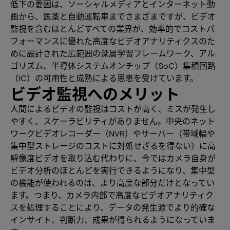
低下の要因は、ソーシャルメディアとインターネット動
画から、医薬と自動運転車までさまざまですが、ビデオ
監視を含むほとんどすべての業界が、効率的でコストパ
フォーマンスに優れた高度なビデオアナリティクスのた
めに設計された広範囲の深層学習フレームワーク、アル
ゴリズム、半導体システムオンチップ（SoC）集積回路
（IC）の可用性と成熟による恩恵を受けています。
ビデオ監視へのメリット
人間によるビデオの監視はコストが高く、ミスが発生し
やすく、スケーラビリティがありません。中央のネット
ワークビデオレコーダー（NVR）やサーバー（帯域幅や
集中型ストレージのコストに対処せざるを得ない）に高
解像度ビデオを取り込む代わりに、今ではカメラ自身が
ビデオ分析のほとんどを実行できるようになり、集中型
の機能が使われるのは、より高度な部分だけとなってい
ます。つまり、カメラ内部で高度なビデオアナリティク
スを処理することにより、データの発生源でより的確な
インサイト、判断力、成果が得られるようになっていま