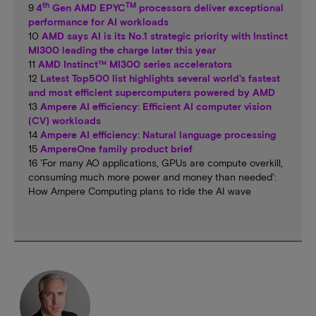
th
TM
9
4
Gen AMD EPYC
processors deliver exceptional
performance for AI workloads
10
AMD says AI is its No.1 strategic priority with Instinct
MI300 leading the charge later this year
11
AMD Instinct™ MI300 series accelerators
12
Latest Top500 list highlights several world's fastest
and most efficient supercomputers powered by AMD
13
Ampere AI efficiency: Efficient AI computer vision
(CV) workloads
14
Ampere AI efficiency: Natural language processing
15
AmpereOne family product brief
16 'For many AO applications, GPUs are compute overkill,
consuming much more power and money than needed’:
How Ampere Computing plans to ride the AI wave