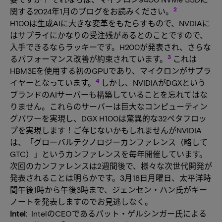
2
関する2024年1月のブログをお読みください。
H100は生成AIに大きな変革をもたらすもので、NVDIAに
はサプライにかなりの受注残があるとのことですので、
入手できるならラッキーです。H200が発表され、さらな
3
るパフォーマンス改善が約束されています。
これは
HBM3Eを使用する初のGPUであり、マイクロンがサプラ
4
イヤーとなっています。
しかし、NVIDIAがDGXという
ブランドのAIサーバーも構築していることを忘れてはな
りません。これらのサーバーは巨大なコンピューティン
グパワーを実現し、DGX H100は驚異的な32ペタフロッ
プを実現します！ご存じないかもしれませんがNVIDIA
は、「グローバルテクノロジーカンファレンス（略して
GTC）」というカンファレンスを毎年開催しています。
次回のカンファレンスは2週間後で、様々な次世代開発が
発表されることは明らかです。3月18日月曜日、太平洋時
間午後1時から午後3時まで、ジェンセン・ハン氏がキー
ノートを発表しますのでお見逃しなく。
Intel:
IntelのCEOであるパット・ゲルシンガー氏による