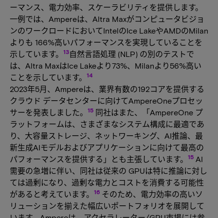
ーマンス、電力効率、スケーラビリティを提供します。
一例では、Ampereは、Altra Maxがコンピュータビジョ
ンのワークロードにおいてIntelのIce LakeやAMDのMilan
よりも 166%高いパフォーマンスを実現していることを
13
示しています。
自然言語処理 (NLP) の別のテストで
は、Altra MaxはIce Lakeより73%、Milanより56%高い
14
ことを示しています。
2023年5月、Ampereは、業界有数の192コアを提供する
クラウド データセンターに向けてAmpereOneプロセッ
15
サーを発表しました。
同社はまた、「AmpereOne プ
ラットフォームは、さまざまなシステム構成に最適であ
り、大容量ストレージ、ネットワーキング、AI推論、最
新生成AIモデルおよびアプリケーションに向けて最高の
15
パフォーマンスを提供する」とも主張しています。
AI
需要の急増に伴い、同社は従来の GPUは特に推論に対し
ては過剰になり、過剰な電力とコストを消費する可能性
16
があると考えています。
そのため、電力効率の高いソ
リューションを揃えた幅広いポートフォリオを展開して
います。Ampereは、アクセラレーター/GPU市場には参