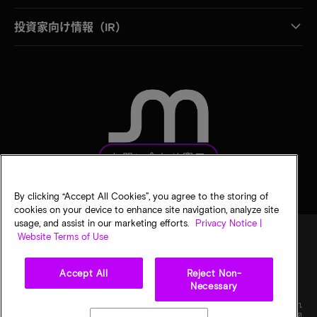
投資家向け情報（IR）
お問い合わせ窓口
By clicking “Accept All Cookies”, you agree to the storing of
cookies on your device to enhance site navigation, analyze site
usage, and assist in our marketing efforts.
Privacy Notice |
Website Terms of Use
法的通知
マイクロンのプライバシー通知
販売条件
Accept All
Reject Non-
プライバシーに関する選択
Necessary
©
2026
Micron Technology, Inc. All rights reserved. 情報、製品、仕様は予告なく変更され
ることがあります。すべての情報は何らの保証なく「現状有姿」の状態で提供されます。図