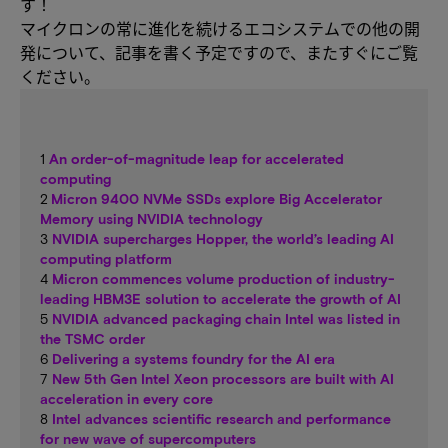
す！
マイクロンの常に進化を続けるエコシステムでの他の開
発について、記事を書く予定ですので、またすぐにご覧
ください。
1
An order-of-magnitude leap for accelerated
computing
2
Micron 9400 NVMe SSDs explore Big Accelerator
Memory using NVIDIA technology
3
NVIDIA supercharges Hopper, the world’s leading AI
computing platform
4
Micron commences volume production of industry-
leading HBM3E solution to accelerate the growth of AI
5
NVIDIA advanced packaging chain Intel was listed in
the TSMC order
6
Delivering a systems foundry for the AI era
7
New 5th Gen Intel Xeon processors are built with AI
acceleration in every core
8
Intel advances scientific research and performance
for new wave of supercomputers