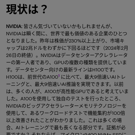
現状は？
NVIDIA:
皆さん気づいていないかもしれませんが、
NVIDIAは瞬く間に、世界で最も価値のある企業のひとつ
となりました。昨年は株価が230%以上上がり、市場キ
ャップは2兆ドルをわずかに下回るほどです（2024年2月
26日の終値）。NVIDIAはデータセンターアクレラレータ
ーの第一人者であり、GPUの複数の種類を提供していま
す。データセンター向けの最新ラインはH100です。
1
H100は、前世代のA100
に比べて、最大9倍速いAIトレ
ーニングと、最大9倍速いAI推論を実現できます。以前
は、多くの人が、A100が高性能GPUであると考えていま
した。A100を使用して独自のテストを行ったところ、
NVIDIAのビッグアクセラレーターメモリテクノロジーを
使用して、あるワークロードテストで機能集約が100倍
以上改善されたことがわかりました。これは多くの場
合、AIトレーニングで最も長くなる部分です。証拠が必
要ですか？ それならば、マイクロン9400 NVMe SSDに