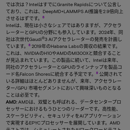
では次は？IntelはすでにGranite Rapidsについて公言し
ており、これは、DeepMD+LAMMPS AI推論を2.9倍向上
8
させるはずです。
Intelは、現在は小さなシェアではありますが、アクセラ
レーターとGPUの分野にも参入しています。2024年、同
®
社は次世代Gaudi
3 AIアクセラレーターの発売を計画し
8
ています。
2019年のHabana Labsの買収の結果です。
これは、NVIDIAのH10やAMDのMI300Xと競合すること
が見込まれています。この製品に続いて、Intelは来年、
同社のアクセラレーターとGPUのラインナップを製品コ
8
ード名Falcon Shoresに統合する予定です。
公開されて
いる詳細はほとんどありませんが、来年、アクセラレー
ター/GPU 市場セグメントにおいて興味深いものとなる
ことは必至です。
AMD:
AMDは、双璧とも呼ばれる、データセンタープロ
セッサーにおけるもうひとつのリーダーです。高性能、
スケーラビリティ、セキュリティをAIアプリケーション
で実現するEPYCプロセッサーを展開しています。AMD
テストでは、シミュレートされたAIワークロードテスト