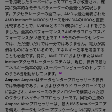
ーを搭載したサーバーによってプロセスが改善され、確
実に効率的なモデルパラメーターの最適化が実現しま
す。アクセラレーターの面では、AMDは最近発表された
AMD Instinct™ MI300シリーズをNVIDIAのH100と直接
比較することで、NVIDIAとのGPU競争にピリオドを打ち
ました。最高のパフォーマンス？AIのテラフロップスパ
11
フォーマンスが1.3倍向上です！
今日のデータセンター
では、ただ速いだけでは十分ではありません。電力が高
価なものになっているので、エネルギー効率を考慮する
ことも必至です。特に、AMD EPYCおよび/またはAMD
Instinctアクセラレーターシステムは、現在、世界で最も
エネルギー効率の高いスーパーコンピュータのトップ10
12
のうち8機を動かしています。
Ampere:
Ampereはデータセンタープロセッサーの世界
では新参者であり、AIおよびクラウド ワークロード向け
に設計され、Armベースのテクノロジーで構築された初
のクラウドネイティブプロセッサーです。同社の主流の
Ampere Altraプロセッサーは、最大128のArmベースコア
を備え、データセンター アプリケーションに高いパフォ