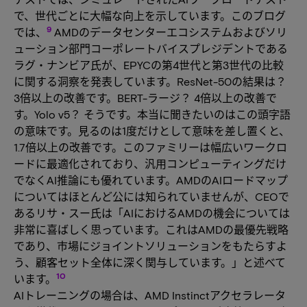
で、世代ごとに大幅な向上を示しています。このブログ
9
では、
AMDのデータセンターエコシステムおよびソリ
ューション部門コーポレートバイスプレジデントである
ラグ・ナンビア氏が、EPYCの第4世代と第3世代の比較
に関する洞察を発表しています。ResNet-50の結果は？
3倍以上の改善です。BERT-ラージ？ 4倍以上の改善で
す。Yolo v5？ そうです。本当に聞きたいのはこの頭字語
の意味です。見るのは1度だけとして意味を差し置くと、
1.7倍以上の改善です。このファミリーは幅広いワークロ
ードに最適化されており、汎用コンピューティングだけ
でなくAI推論にも優れています。AMDのAIロードマップ
についてはほとんど公には知られていませんが、CEOで
あるリサ・スー氏は「AIにおけるAMDの機会については
非常に喜ばしく思っています。これはAMDの最優先戦略
であり、市場にジョイントソリューションをもたらすよ
う、顧客セット全体に深く関与しています。」と述べて
10
います。
AIトレーニングの場合は、AMD Instinctアクセラレータ