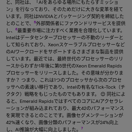
と、同社は、「AIをあらゆる場所にもたらすミッショ
ン」を行なっており、そのためだけに大きな変革を経て
います。同社はNVIDIAとパッケージング契約を締結した
5
とのことで、
外部関係者にファウンドリサービスを提供
6
し、
最重要市場に注力すべく業務を合理化しています。
Intelはデータセンタープロセッサーの不動のリーダーと
して知られており、Xeonスケーラブルプロセッサーなど
のAIワークロードをサポートするさまざまな製品を提供
しています。最近では、最終世代のプロセッサーのリリ
ースからわずか1年後に第5世代のXeon Emerald Rapids
プロセッサーをリリースしました。その意味が分かりま
すか？ つまり、これは1つのプロセッサから次のプロセ
ッサへの素速い移行であり、Intelの有名なTick-Tock（チ
クタク）戦略をもじったものでもあります。 😊 同社によ
ると、Emerald RapidsではすべてのコアにAIアクセラレ
ーションが組み込まれており、最大42のパフォーマンス
を実現できるとのことです。画像セグメンテーションが
42%速くなり、画像分類のパフォーマンスが24%向上
7
し、AI推論が大幅に向上しました。