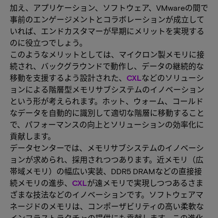
加え、アプリケーション、ソフトウェア、VMwareの間で
事前のエンゲージメントとコラボレーションが成立して
いれば、エンドカスタマーが早期にメリットを実現する
のに役立つでしょう。
このようなメリットとしては、マイクロン製メモリに接
続され、バックグラウンドで動作し、データの継続的な
移動を支援するよう設計された、
CXL
などのソリューシ
ョンによる階層型メモリサブシステムのイノベーション
という形が考えられます。ホット、ウォーム、コールド
なデータを自動的に識別して適切な階層に移動すること
で、パフォーマンスの向上とソリューションの効率化に
貢献します。
データセンターでは、メモリサブシステムのイノベーシ
ョンが求められ、採用されつつあります。近メモリ（広
帯域メモリ）の幅広い実装、DDR5 DRAMなどの直接接
続メモリの進歩、
CXL
が遠メモリで実現しつつあるさま
ざまな技法などのイノベーションです。ソフトウェアマ
ネージドのメモリは、コンポーザビリティの高い柔軟な
インフラストラクチャの提供にも貢献します。この進化