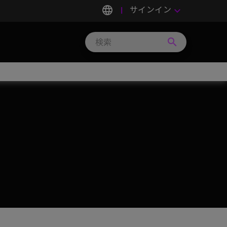
language
サインイン
keyboard_arrow_down
search
Search
Micron
Technology