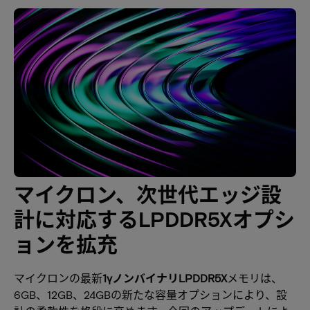
マイクロン、次世代エッジ設
計に対応するLPDDR5Xオプシ
ョンを拡充
マイクロンの最新
1γノンバイナリLPDDR5X
メモリは、
6GB、12GB、24GBの新たな容量オプションにより、設