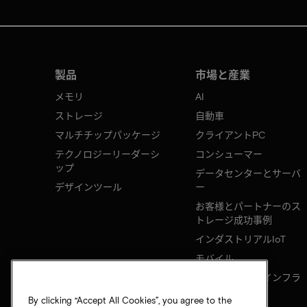
製品
市場と産業
メモリ
AI
ストレージ
自動車
マルチチップパッケージ
クライアントPC
テクノロジーリーダーシ
コンシューマー
ップ
データセンターとサーバ
デザインツール
ー
お客様とパートナーのス
トレージ成功事例
インダストリアルIoT
モバイル
ネットワークのインフラ
ストラクチャ
By clicking “Accept All Cookies”, you agree to the