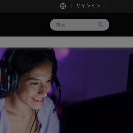
language
サインイン
keyboard_arrow_down
search
Search
Micron
Technology