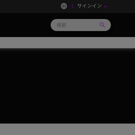
language
サインイン
keyboard_arrow_down
search
Search
Micron
Technology