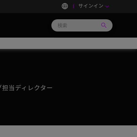
language
サインイン
keyboard_arrow_down
search
Search
Micron
Technology
グ担当ディレクター