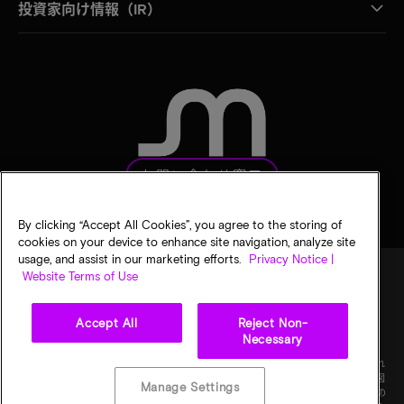
投資家向け情報（IR）
お問い合わせ窓口
By clicking “Accept All Cookies”, you agree to the storing of
cookies on your device to enhance site navigation, analyze site
usage, and assist in our marketing efforts.
Privacy Notice |
Website Terms of Use
法的通知
マイクロンのプライバシー通知
販売条件
Accept All
Reject Non-
プライバシーに関する選択
Necessary
©
2026
Micron Technology, Inc. All rights reserved. 情報、製品、仕様は予告なく変更され
ることがあります。すべての情報は何らの保証なく「現状有姿」の状態で提供されます。図
Manage Settings
画の縮尺は正確ではありません。マイクロン、マイクロンのロゴ、およびその他のすべての