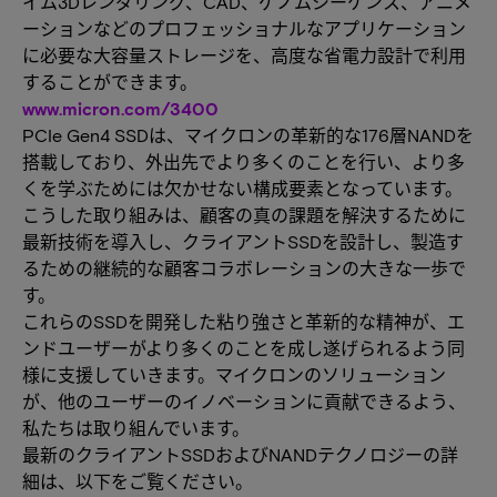
イム3Dレンダリング、CAD、ゲノムシーケンス、アニメ
ーションなどのプロフェッショナルなアプリケーション
に必要な大容量ストレージを、高度な省電力設計で利用
することができます。
www.micron.com/3400
PCIe Gen4 SSDは、マイクロンの革新的な176層NANDを
搭載しており、外出先でより多くのことを行い、より多
くを学ぶためには欠かせない構成要素となっています。
こうした取り組みは、顧客の真の課題を解決するために
最新技術を導入し、クライアントSSDを設計し、製造す
るための継続的な顧客コラボレーションの大きな一歩で
す。
これらのSSDを開発した粘り強さと革新的な精神が、エ
ンドユーザーがより多くのことを成し遂げられるよう同
様に支援していきます。マイクロンのソリューション
が、他のユーザーのイノベーションに貢献できるよう、
私たちは取り組んでいます。
最新のクライアントSSDおよびNANDテクノロジーの詳
細は、以下をご覧ください。