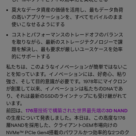
莫大なデータ資産の価値を活用し、最もデータ負荷
の高いアプリケーションを、すべてモバイルのまま
使いこなせるようにする
コストとパフォーマンスのトレードオフのバランス
を取りながら、最新のストレージテクノロジーで課
題を解決し、最も要求が厳しいユースケースを効率
的にサポートする
私たちは、このようなイノベーションが簡単ではないこ
とを知っています。イノベーションには、好奇心、粘り
強さ、そして目的意識が必要です。1978年にマイクロン
が創業して以来、イノベーションは私たちのDNAであ
り、それは最新のSSDのラインナップにも受け継がれて
います。
前回は、
176層技術で構築された世界最先端の3D NAND
の生産について発表しました。本日は、この高度な176
層NANDを採用した、クライアントOEM市場向けの
NVMe™ PCIe Gen4搭載のパワフルかつ効率的な2つのク