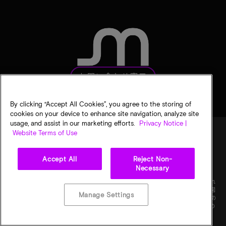
お問い合わせ窓口
By clicking “Accept All Cookies”, you agree to the storing of
cookies on your device to enhance site navigation, analyze site
usage, and assist in our marketing efforts.
Privacy Notice |
Website Terms of Use
法的通知
マイクロンのプライバシー通知
販売条件
Accept All
Reject Non-
プライバシーに関する選択
Necessary
©
2026
Micron Technology, Inc. All rights reserved. 情報、製品、仕様は予告なく変更され
ることがあります。すべての情報は何らの保証なく「現状有姿」の状態で提供されます。図
Manage Settings
画の縮尺は正確ではありません。マイクロン、マイクロンのロゴ、およびその他のすべての
マイクロンの商標はMicron Technology, Inc.に帰属します。他のすべての商標はそれぞれの
権利者に帰属します。