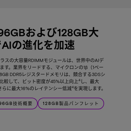
6GBおよび128GB大
でAIの進化を加速
スの大容量RDIMMモジュールは、世界中のAIデ
ます。業界をリードする、マイクロンの1β（1ベー
GB DDR5レジスタードメモリは、競合する3DSシ
4
比較して、ビット密度が45%以上向上
し、最大
4
さらに最大16%のレイテンシー低減
を実現します。
96GB技術概要
128GB製品パンフレット