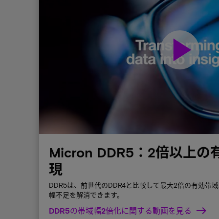
play_arrow
Micron DDR5：2倍以
現
DDR5は、前世代のDDR4と比較して最大2倍の有効帯
幅不足を解消できます。
DDR5の帯域幅2倍化に関する動画を見る