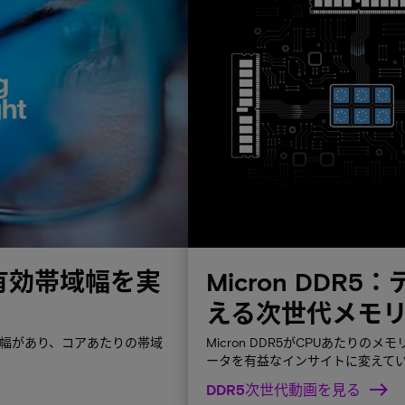
上の有効帯域幅を実
Micron DD
える次世代メモ
域幅があり、コアあたりの帯域
Micron DDR5がCPUあたり
ータを有益なインサイトに変えて
DDR5次世代動画を見る