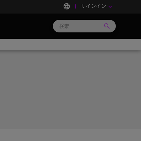
language
サインイン
keyboard_arrow_down
search
Search
Micron
Technology