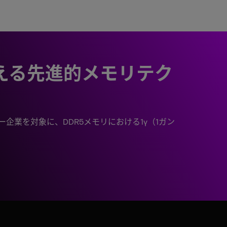
える先進的メモリテク
業を対象に、DDR5メモリにおける1γ（1ガン