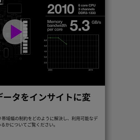
play_arrow
R5：データをインサイトに変
リ
のメモリ帯域幅の制約をどのように解決し、利用可能なデ
いるかについてご覧ください。