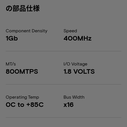
の部品仕様
Component Density
Speed
1Gb
400MHz
MT/s
I/O Voltage
800MTPS
1.8 VOLTS
Operating Temp
Bus Width
0C to +85C
x16