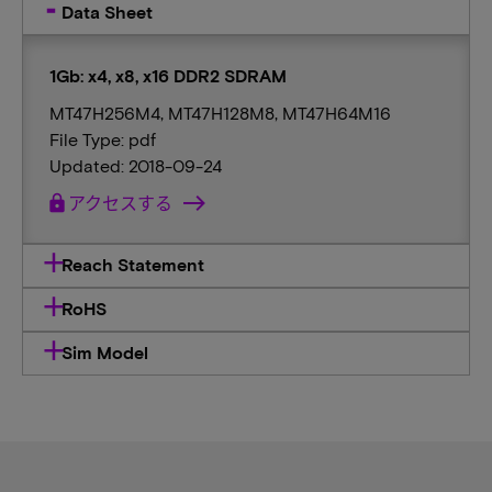
Data Sheet
1Gb: x4, x8, x16 DDR2 SDRAM
MT47H256M4, MT47H128M8, MT47H64M16
File Type: pdf
Updated: 2018-09-24
lock
アクセスする
Reach Statement
RoHS
Sim Model