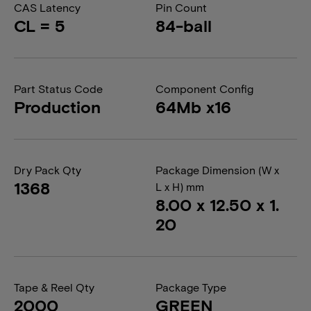
CAS Latency
Pin Count
CL = 5
84-ball
Part Status Code
Component Config
Production
64Mb x16
Dry Pack Qty
Package Dimension (W x
1368
L x H) mm
8.00 x 12.50 x 1.
20
Tape & Reel Qty
Package Type
2000
GREEN