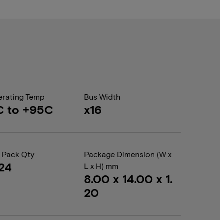
rating Temp
Bus Width
C to +95C
x16
 Pack Qty
Package Dimension (W x
24
L x H) mm
8.00 x 14.00 x 1.
20