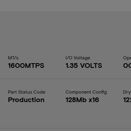
MT/s
I/O Voltage
Ope
1600MTPS
1.35 VOLTS
0
Part Status Code
Component Config
Dry
Production
128Mb x16
12