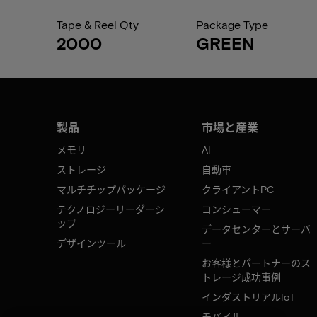
Tape & Reel Qty
Package Type
2000
GREEN
製品
市場と産業
メモリ
AI
ストレージ
自動車
マルチチップパッケージ
クライアントPC
テクノロジーリーダーシ
コンシューマー
ップ
データセンターとサーバ
デザインツール
ー
お客様とパートナーのス
トレージ成功事例
インダストリアルIoT
モバイル