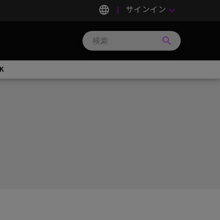
language
サインイン
keyboard_arrow_down
search
Search
Micron
Technology
K