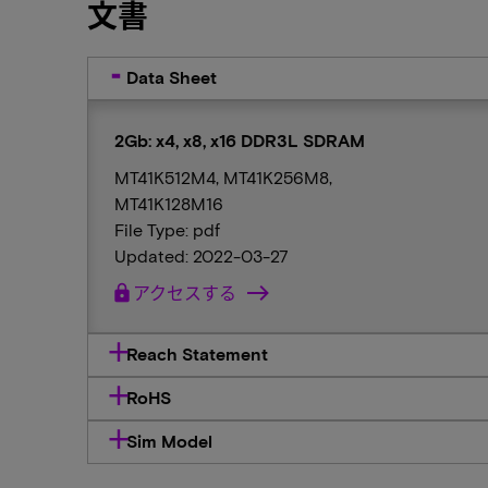
文書
Data Sheet
2Gb: x4, x8, x16 DDR3L SDRAM
MT41K512M4, MT41K256M8,
MT41K128M16
File Type: pdf
Updated: 2022-03-27
lock
アクセスする
Reach Statement
RoHS
Sim Model