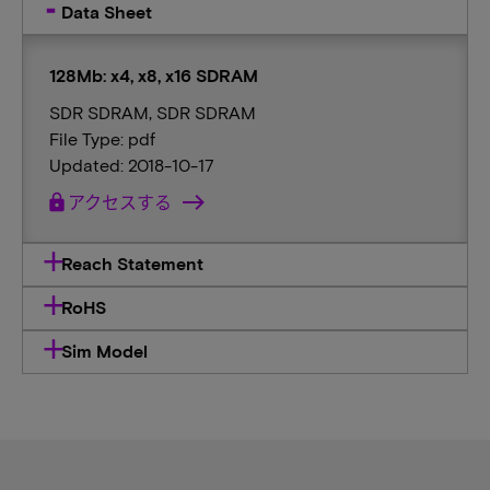
Data Sheet
128Mb: x4, x8, x16 SDRAM
SDR SDRAM, SDR SDRAM
File Type: pdf
Updated: 2018-10-17
lock
アクセスする
Reach Statement
RoHS
Sim Model