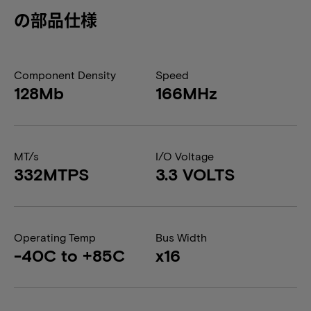
の部品仕様
Component Density
Speed
128Mb
166MHz
MT/s
I/O Voltage
332MTPS
3.3 VOLTS
Operating Temp
Bus Width
-40C to +85C
x16