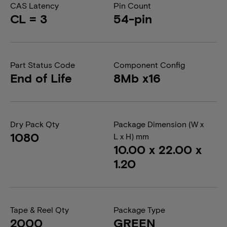
CAS Latency
Pin Count
CL = 3
54-pin
Part Status Code
Component Config
End of Life
8Mb x16
Dry Pack Qty
Package Dimension (W x
1080
L x H) mm
10.00 x 22.00 x
1.20
Tape & Reel Qty
Package Type
2000
GREEN