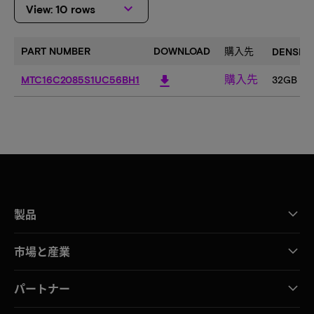
keyboard_arrow_down
View: 10 rows
k
PART NUMBER
DOWNLOAD
購入先
DENSITY
購入先
download
MTC16C2085S1UC56BH1
32GB
製品
市場と産業
パートナー