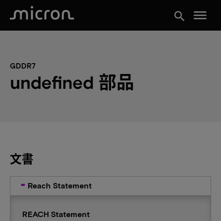
menu
search
GDDR7
undefined 部品
文書
Reach Statement
REACH Statement