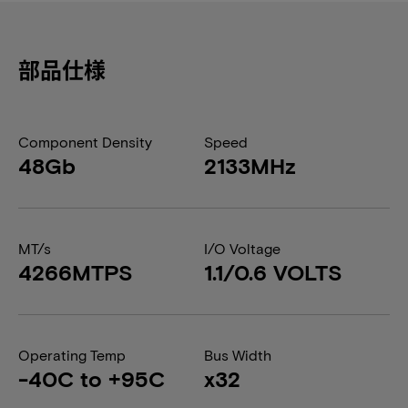
部品仕様
Component Density
Speed
48Gb
2133MHz
MT/s
I/O Voltage
4266MTPS
1.1/0.6 VOLTS
Operating Temp
Bus Width
-40C to +95C
x32