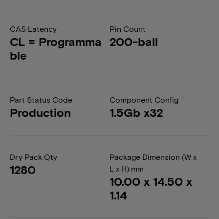
CAS Latency
Pin Count
CL = Programma
200-ball
ble
Part Status Code
Component Config
Production
1.5Gb x32
Dry Pack Qty
Package Dimension (W x
1280
L x H) mm
10.00 x 14.50 x
1.14