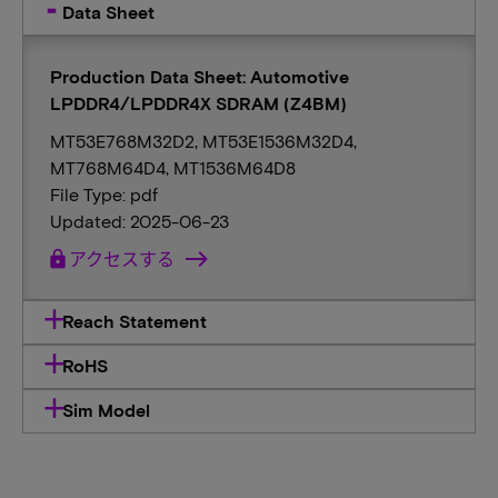
Data Sheet
Production Data Sheet: Automotive
LPDDR4/LPDDR4X SDRAM (Z4BM)
MT53E768M32D2, MT53E1536M32D4,
MT768M64D4, MT1536M64D8
File Type: pdf
Updated: 2025-06-23
lock
アクセスする
Reach Statement
RoHS
Sim Model