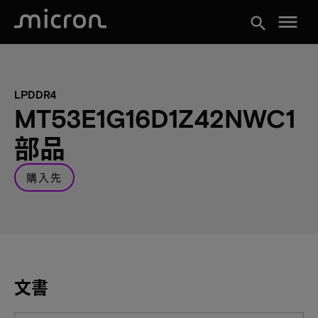
menu
search
LPDDR4
MT53E1G16D1Z42NWC1
部品
購入先
文書