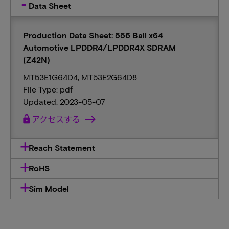
Data Sheet
Production Data Sheet: 556 Ball x64
Automotive LPDDR4/LPDDR4X SDRAM
(Z42N)
MT53E1G64D4, MT53E2G64D8
File Type: pdf
Updated: 2023-05-07
lock
アクセスする
Reach Statement
RoHS
Sim Model