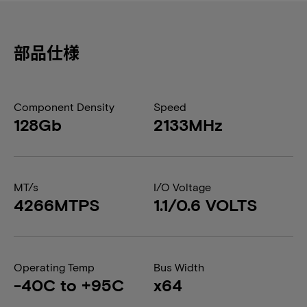
部品仕様
Component Density
Speed
128Gb
2133MHz
MT/s
I/O Voltage
4266MTPS
1.1/0.6 VOLTS
Operating Temp
Bus Width
-40C to +95C
x64