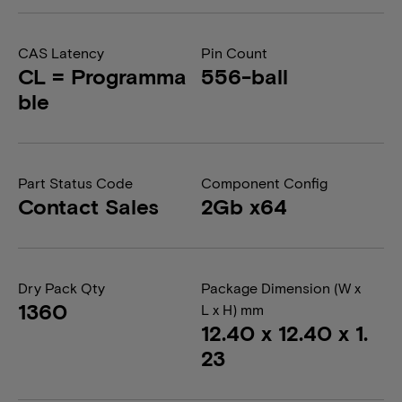
CAS Latency
Pin Count
CL = Programma
556-ball
ble
Part Status Code
Component Config
Contact Sales
2Gb x64
Dry Pack Qty
Package Dimension (W x
1360
L x H) mm
12.40 x 12.40 x 1.
23