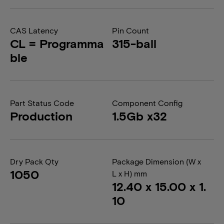
CAS Latency
Pin Count
CL = Programma
315-ball
ble
Part Status Code
Component Config
Production
1.5Gb x32
Dry Pack Qty
Package Dimension (W x
1050
L x H) mm
12.40 x 15.00 x 1.
10