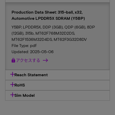
Production Data Sheet: 315-ball, x32,
Automotive LPDDR5X SDRAM (Y5BP)
Y5BP, LPDDR5X, DDP (3GB), QDP (6GB), 8DP
(12GB), 315b, MT62F768M32D2DS,
MT62F1536M32D4DS, MT62F3G32D8DV
File Type: pdf
Updated: 2025-05-06
lock
アクセスする
Reach Statement
RoHS
Sim Model