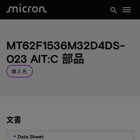
menu
search
MT62F1536M32D4DS-
023 AIT:C 部品
購入先
文書
Data Sheet