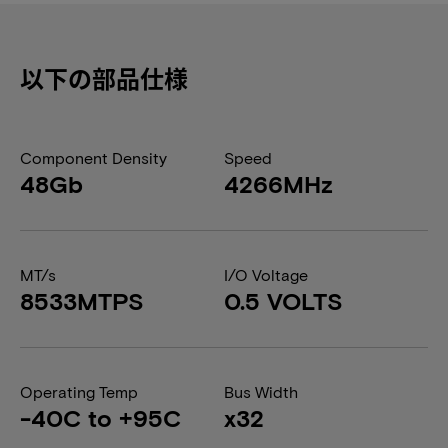
以下の部品仕様
Component Density
Speed
48Gb
4266MHz
MT/s
I/O Voltage
8533MTPS
0.5 VOLTS
Operating Temp
Bus Width
-40C to +95C
x32