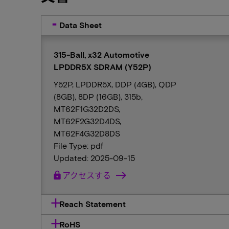
Data Sheet
315-Ball, x32 Automotive
LPDDR5X SDRAM (Y52P)
Y52P, LPDDR5X, DDP (4GB), QDP
(8GB), 8DP (16GB), 315b,
MT62F1G32D2DS,
MT62F2G32D4DS,
MT62F4G32D8DS
File Type: pdf
Updated: 2025-09-15
lock
アクセスする
Reach Statement
RoHS