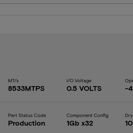
MT/s
I/O Voltage
Ope
8533MTPS
0.5 VOLTS
-4
Part Status Code
Component Config
Dry
Production
1Gb x32
1