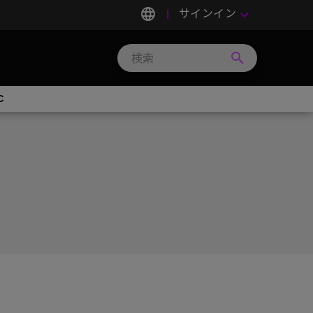
language
サインイン
keyboard_arrow_down
search
Search
Micron
Technology
C