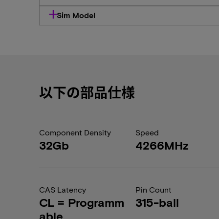
Sim Model
以下の部品仕様
Component Density
Speed
32Gb
4266MHz
CAS Latency
Pin Count
CL = Programm
315-ball
able