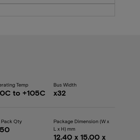
rating Temp
Bus Width
0C to +105C
x32
 Pack Qty
Package Dimension (W x
050
L x H) mm
12.40 x 15.00 x