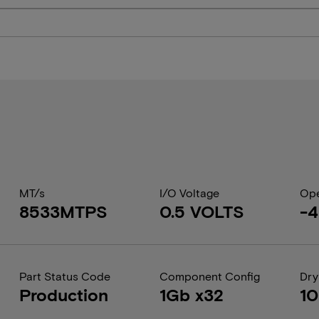
MT/s
I/O Voltage
Ope
8533MTPS
0.5 VOLTS
-4
Part Status Code
Component Config
Dry
Production
1Gb x32
1