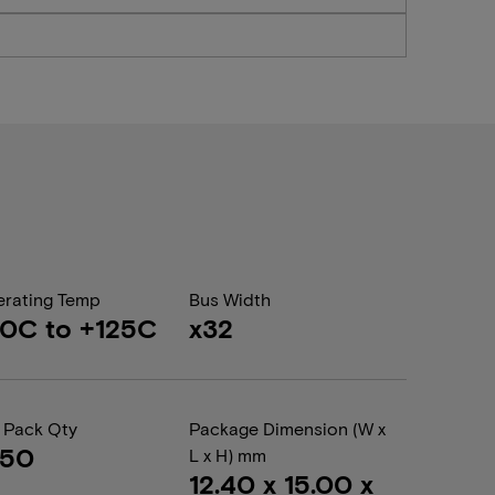
rating Temp
Bus Width
0C to +125C
x32
 Pack Qty
Package Dimension (W x
050
L x H) mm
12.40 x 15.00 x