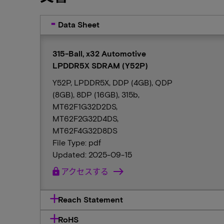
Data Sheet
315-Ball, x32 Automotive
LPDDR5X SDRAM (Y52P)
Y52P, LPDDR5X, DDP (4GB), QDP
(8GB), 8DP (16GB), 315b,
MT62F1G32D2DS,
MT62F2G32D4DS,
MT62F4G32D8DS
File Type: pdf
Updated: 2025-09-15
lock
アクセスする
Reach Statement
RoHS