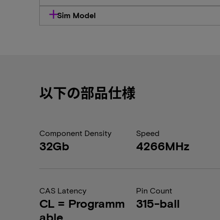
Sim Model
以下の部品仕様
Component Density
Speed
32Gb
4266MHz
CAS Latency
Pin Count
CL = Programm
315-ball
able