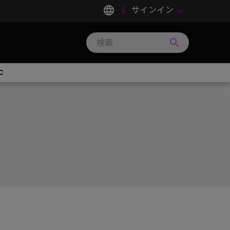
language
サインイン
keyboard_arrow_down
search
Search
Micron
Technology
C