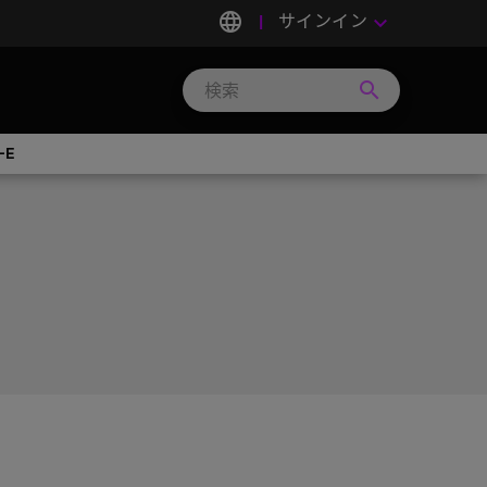
language
サインイン
keyboard_arrow_down
search
Search
Micron
Technology
-E