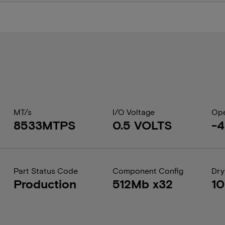
MT/s
I/O Voltage
Ope
8533MTPS
0.5 VOLTS
-
Part Status Code
Component Config
Dry
Production
512Mb x32
1