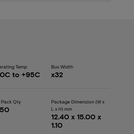
rating Temp
Bus Width
40C to +95C
x32
 Pack Qty
Package Dimension (W x
050
L x H) mm
12.40 x 15.00 x
1.10