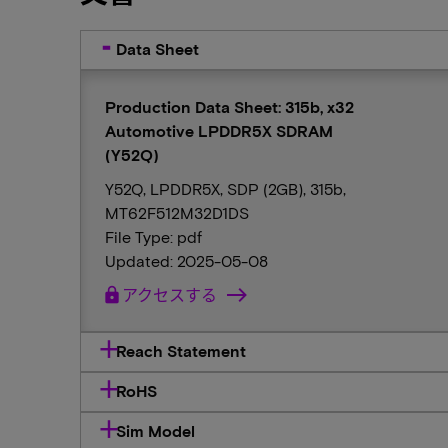
Data Sheet
Production Data Sheet: 315b, x32
Automotive LPDDR5X SDRAM
(Y52Q)
Y52Q, LPDDR5X, SDP (2GB), 315b,
MT62F512M32D1DS
File Type: pdf
Updated: 2025-05-08
lock
アクセスする
Reach Statement
RoHS
Sim Model