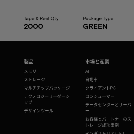
Tape & Reel Qty
Package Type
2000
GREEN
製品
市場と産業
メモリ
AI
ストレージ
自動車
マルチチップパッケージ
クライアントPC
テクノロジーリーダーシ
コンシューマー
ップ
データセンターとサーバ
デザインツール
ー
お客様とパートナーのス
トレージ成功事例
インダストリアルIoT