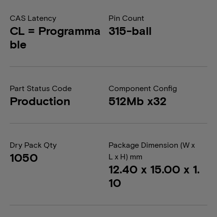
CAS Latency
Pin Count
CL = Programma
315-ball
ble
Part Status Code
Component Config
Production
512Mb x32
Dry Pack Qty
Package Dimension (W x
1050
L x H) mm
12.40 x 15.00 x 1.
10