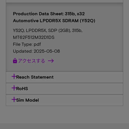
Production Data Sheet: 315b, x32
Automotive LPDDR5X SDRAM (Y52Q)
Y52Q, LPDDR5X, SDP (2GB), 315b,
MT62F512M32D1DS
File Type: pdf
Updated: 2025-05-08
lock
アクセスする
Reach Statement
RoHS
Sim Model