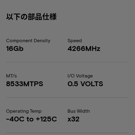
以下の部品仕様
Component Density
Speed
16Gb
4266MHz
MT/s
I/O Voltage
8533MTPS
0.5 VOLTS
Operating Temp
Bus Width
-40C to +125C
x32