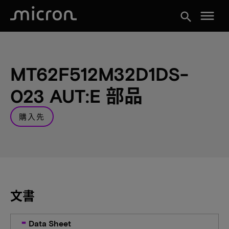
menu
search
MT62F512M32D1DS-
023 AUT:E 部品
購入先
文書
Data Sheet