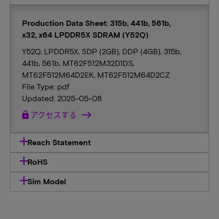
Production Data Sheet: 315b, 441b, 561b,
x32, x64 LPDDR5X SDRAM (Y52Q)
Y52Q, LPDDR5X, SDP (2GB), DDP (4GB), 315b,
441b, 561b, MT62F512M32D1DS,
MT62F512M64D2EK, MT62F512M64D2CZ
File Type: pdf
Updated: 2025-05-08
lock
アクセスする
Reach Statement
RoHS
Sim Model