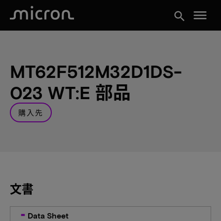
menu
search
MT62F512M32D1DS-
023 WT:E 部品
購入先
文書
Data Sheet