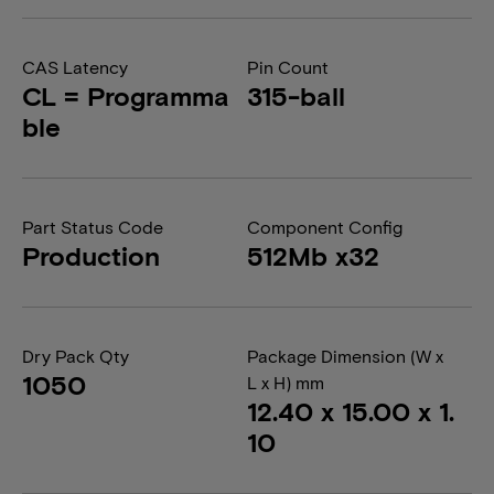
CAS Latency
Pin Count
CL = Programma
315-ball
ble
Part Status Code
Component Config
Production
512Mb x32
Dry Pack Qty
Package Dimension (W x
1050
L x H) mm
12.40 x 15.00 x 1.
10