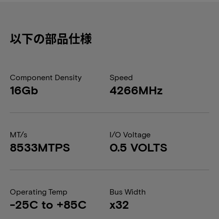
以下の部品仕様
Component Density
Speed
16Gb
4266MHz
MT/s
I/O Voltage
8533MTPS
0.5 VOLTS
Operating Temp
Bus Width
-25C to +85C
x32