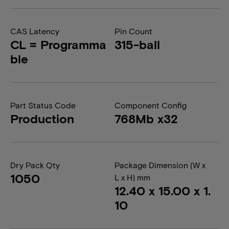
CAS Latency
Pin Count
CL = Programma
315-ball
ble
Part Status Code
Component Config
Production
768Mb x32
Dry Pack Qty
Package Dimension (W x
1050
L x H) mm
12.40 x 15.00 x 1.
10