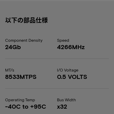
以下の部品仕様
Component Density
Speed
24Gb
4266MHz
MT/s
I/O Voltage
8533MTPS
0.5 VOLTS
Operating Temp
Bus Width
-40C to +95C
x32