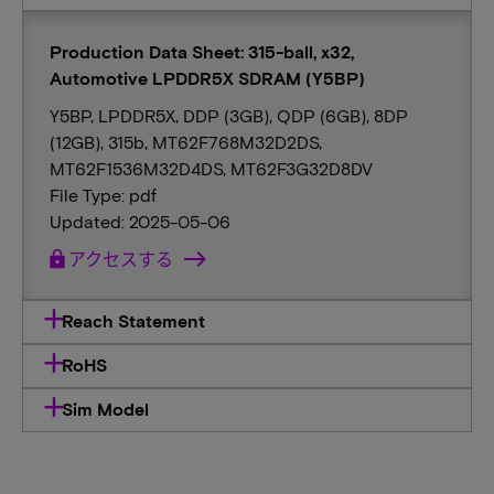
Production Data Sheet: 315-ball, x32,
Automotive LPDDR5X SDRAM (Y5BP)
Y5BP, LPDDR5X, DDP (3GB), QDP (6GB), 8DP
(12GB), 315b, MT62F768M32D2DS,
MT62F1536M32D4DS, MT62F3G32D8DV
File Type: pdf
Updated: 2025-05-06
lock
アクセスする
Reach Statement
RoHS
Sim Model