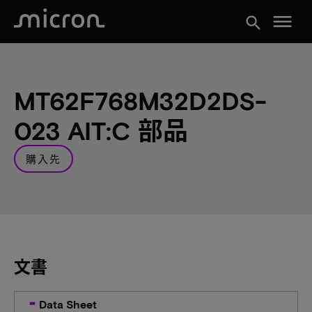
menu
search
MT62F768M32D2DS-
023 AIT:C 部品
購入先
文書
Data Sheet